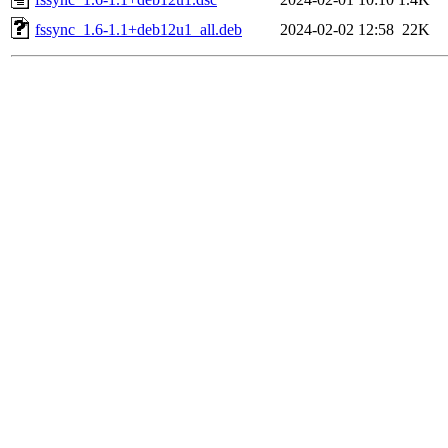
fssync_1.6-1.1+deb12u1_all.deb
2024-02-02 12:58
22K