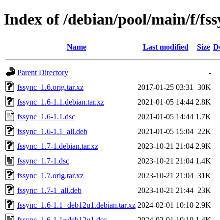
Index of /debian/pool/main/f/fs
Name
Last modified
Size
D
Parent Directory
-
fssync_1.6.orig.tar.xz
2017-01-25 03:31
30K
fssync_1.6-1.1.debian.tar.xz
2021-01-05 14:44
2.8K
fssync_1.6-1.1.dsc
2021-01-05 14:44
1.7K
fssync_1.6-1.1_all.deb
2021-01-05 15:04
22K
fssync_1.7-1.debian.tar.xz
2023-10-21 21:04
2.9K
fssync_1.7-1.dsc
2023-10-21 21:04
1.4K
fssync_1.7.orig.tar.xz
2023-10-21 21:04
31K
fssync_1.7-1_all.deb
2023-10-21 21:44
23K
fssync_1.6-1.1+deb12u1.debian.tar.xz
2024-02-01 10:10
2.9K
fssync_1.6-1.1+deb12u1.dsc
2024-02-01 10:10
1.4K