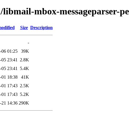
m/libmail-mbox-messageparser-pe
modified
Size
Description
-
-06 01:25
39K
-05 23:41
2.8K
-05 23:41
5.4K
-01 18:38
41K
-01 17:43
2.5K
-01 17:43
5.2K
-21 14:36
290K