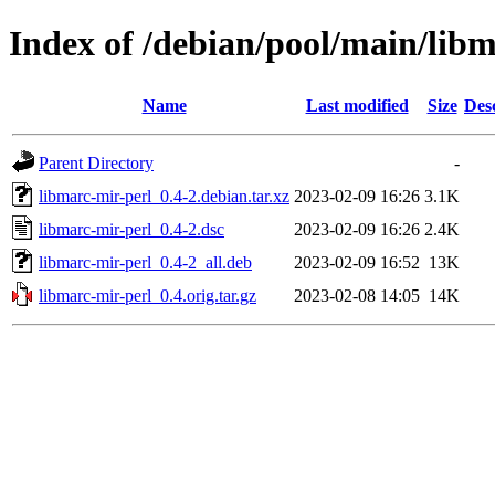
Index of /debian/pool/main/lib
Name
Last modified
Size
Des
Parent Directory
-
libmarc-mir-perl_0.4-2.debian.tar.xz
2023-02-09 16:26
3.1K
libmarc-mir-perl_0.4-2.dsc
2023-02-09 16:26
2.4K
libmarc-mir-perl_0.4-2_all.deb
2023-02-09 16:52
13K
libmarc-mir-perl_0.4.orig.tar.gz
2023-02-08 14:05
14K