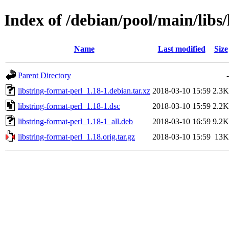
Index of /debian/pool/main/libs/
Name
Last modified
Size
Parent Directory
-
libstring-format-perl_1.18-1.debian.tar.xz
2018-03-10 15:59
2.3K
libstring-format-perl_1.18-1.dsc
2018-03-10 15:59
2.2K
libstring-format-perl_1.18-1_all.deb
2018-03-10 16:59
9.2K
libstring-format-perl_1.18.orig.tar.gz
2018-03-10 15:59
13K