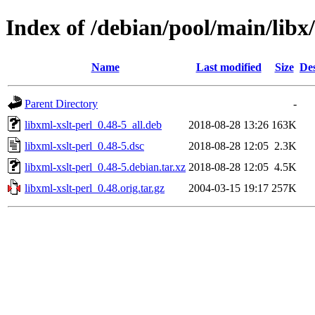
Index of /debian/pool/main/libx/
Name
Last modified
Size
Des
Parent Directory
-
libxml-xslt-perl_0.48-5_all.deb
2018-08-28 13:26
163K
libxml-xslt-perl_0.48-5.dsc
2018-08-28 12:05
2.3K
libxml-xslt-perl_0.48-5.debian.tar.xz
2018-08-28 12:05
4.5K
libxml-xslt-perl_0.48.orig.tar.gz
2004-03-15 19:17
257K