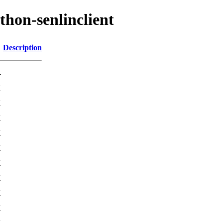
thon-senlinclient
Description
-
K
K
K
K
K
K
K
K
K
K