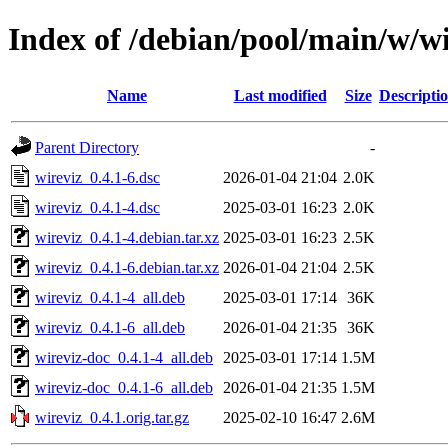
Index of /debian/pool/main/w/wi
Name
Last modified
Size
Descripti
Parent Directory
-
wireviz_0.4.1-6.dsc
2026-01-04 21:04
2.0K
wireviz_0.4.1-4.dsc
2025-03-01 16:23
2.0K
wireviz_0.4.1-4.debian.tar.xz
2025-03-01 16:23
2.5K
wireviz_0.4.1-6.debian.tar.xz
2026-01-04 21:04
2.5K
wireviz_0.4.1-4_all.deb
2025-03-01 17:14
36K
wireviz_0.4.1-6_all.deb
2026-01-04 21:35
36K
wireviz-doc_0.4.1-4_all.deb
2025-03-01 17:14
1.5M
wireviz-doc_0.4.1-6_all.deb
2026-01-04 21:35
1.5M
wireviz_0.4.1.orig.tar.gz
2025-02-10 16:47
2.6M